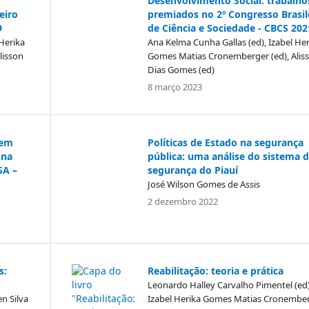
Desenvolvimento Social: trabalho
eiro
premiados no 2º Congresso Brasil
9
de Ciência e Sociedade - CBCS 202
Herika
Ana Kelma Cunha Gallas (ed), Izabel Her
lisson
Gomes Matias Cronemberger (ed), Alis
Dias Gomes (ed)
8 março 2023
 em
Políticas de Estado na segurança
 na
pública: uma análise do sistema 
SA –
segurança do Piauí
José Wilson Gomes de Assis
2 dezembro 2022
s:
Reabilitação: teoria e prática
Leonardo Halley Carvalho Pimentel (ed)
en Silva
Izabel Herika Gomes Matias Cronembe