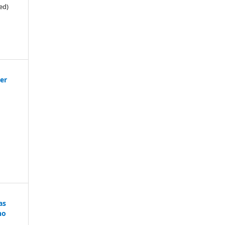
ed)
er
as
ho