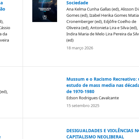
Sociedade
 a
ção
Ana Kelma Cunha Gallas (ed), Alisson Di
Gomes (ed), Izabel Herika Gomes Matia
Cronemberger (ed), Edjôfre Coelho de
),
Oliveira (ed), Antonieta Lira e Silva (ed),
Cássio
Indira Maria de Melo Lira Pereira da Sil
a da
(ed)
veira
18 março 2026
Mussum e o Racismo Recreativo:
estudo de mass media nas décad
de 1970-1980
(ed),
Edson Rodrigues Cavalcante
15 setembro 2025
DESIGUALDADES E VIOLÊNCIAS N
e
CAPITALISMO NEOLIBERAL