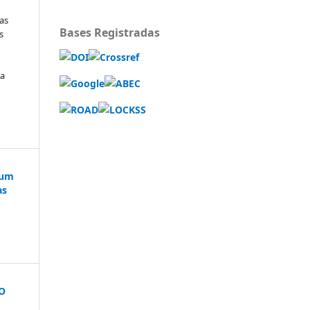
as
Bases Registradas
s
va
 um
as
O