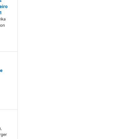
s
eiro
1
ika
son
de
,
rger