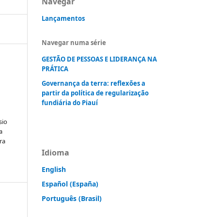
Navegar
Lançamentos
Navegar numa série
GESTÃO DE PESSOAS E LIDERANÇA NA
PRÁTICA
Governança da terra: reflexões a
partir da política de regularização
fundiária do Piauí
sio
a
ra
Idioma
English
Español (España)
Português (Brasil)