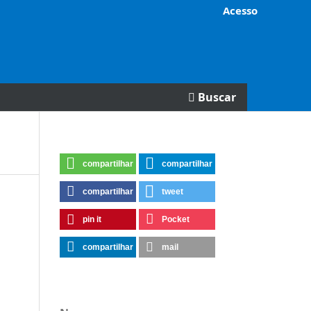
Acesso
Buscar
compartilhar
compartilhar
compartilhar
tweet
pin it
Pocket
compartilhar
mail