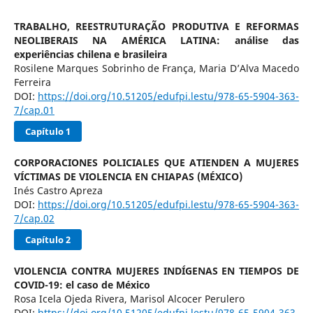
TRABALHO, REESTRUTURAÇÃO PRODUTIVA E REFORMAS
NEOLIBERAIS NA AMÉRICA LATINA: análise das
experiências chilena e brasileira
Rosilene Marques Sobrinho de França, Maria D’Alva Macedo
Ferreira
DOI:
https://doi.org/10.51205/edufpi.lestu/978-65-5904-363-
7/cap.01
Capítulo 1
CORPORACIONES POLICIALES QUE ATIENDEN A MUJERES
VÍCTIMAS DE VIOLENCIA EN CHIAPAS (MÉXICO)
Inés Castro Apreza
DOI:
https://doi.org/10.51205/edufpi.lestu/978-65-5904-363-
7/cap.02
Capítulo 2
VIOLENCIA CONTRA MUJERES INDÍGENAS EN TIEMPOS DE
COVID-19: el caso de México
Rosa Icela Ojeda Rivera, Marisol Alcocer Perulero
DOI:
https://doi.org/10.51205/edufpi.lestu/978-65-5904-363-