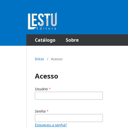
Catálogo
Sobre
Início
/
Acesso
Acesso
Usuário
*
Senha
*
Esqueceu a senha?