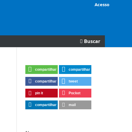
Acesso
Buscar
compartilhar
compartilhar
compartilhar
tweet
pin it
Pocket
compartilhar
mail