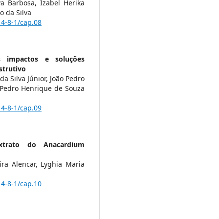
a Barbosa, Izabel Herika
 da Silva
14-8-1/cap.08
s impactos e soluções
strutivo
da Silva Júnior, João Pedro
 Pedro Henrique de Souza
14-8-1/cap.09
xtrato do Anacardium
ira Alencar, Lyghia Maria
14-8-1/cap.10