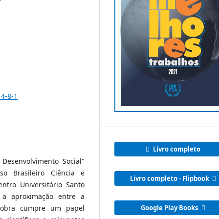
14-8-1
Livro completo
Desenvolvimento Social"
o Brasileiro Ciência e
Livro completo - Flipbook
ntro Universitário Santo
 a aproximação entre a
a obra cumpre um papel
Google Play Books