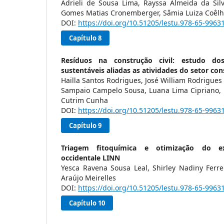
Adrieli de Sousa Lima, Rayssa Almeida da Silv
Gomes Matias Cronemberger, Sâmia Luiza Coêlho
DOI:
https://doi.org/10.51205/lestu.978-65-9963
Capítulo 8
Resíduos na construção civil: estudo do
sustentáveis aliadas as atividades do setor con
Hailla Santos Rodrigues, José William Rodrigues 
Sampaio Campelo Sousa, Luana Lima Cipriano,
Cutrim Cunha
DOI:
https://doi.org/10.51205/lestu.978-65-9963
Capítulo 9
Triagem fitoquímica e otimização do e
occidentale LINN
Yesca Ravena Sousa Leal, Shirley Nadiny Ferre
Araújo Meirelles
DOI:
https://doi.org/10.51205/lestu.978-65-9963
Capítulo 10