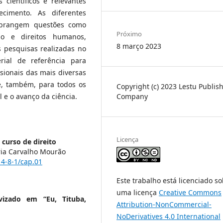
científicos e relevantes
ecimento. As diferentes
abrangem questões como
Próximo
ão e direitos humanos,
8 março 2023
 pesquisas realizadas no
ial de referência para
sionais das mais diversas
e, também, para todos os
Copyright (c) 2023 Lestu Publis
e o avanço da ciência.
Company
Licença
curso de direito
aria Carvalho Mourão
14-8-1/cap.01
Este trabalho está licenciado s
uma licença
Creative Commons
vizado em “Eu, Tituba,
Attribution-NonCommercial-
NoDerivatives 4.0 International