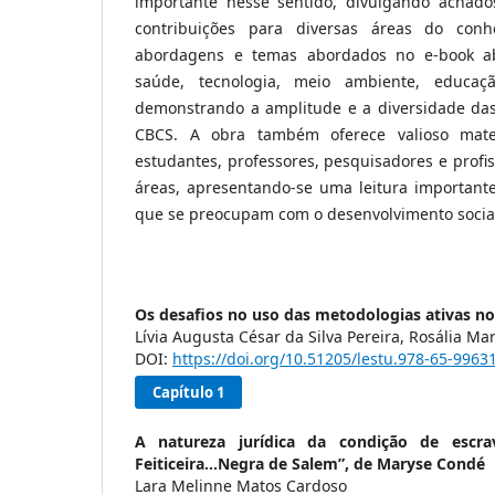
importante nesse sentido, divulgando achados 
contribuições para diversas áreas do conh
abordagens e temas abordados no e-book 
saúde, tecnologia, meio ambiente, educaç
demonstrando a amplitude e a diversidade das
CBCS. A obra também oferece valioso mater
estudantes, professores, pesquisadores e profis
áreas, apresentando-se uma leitura important
que se preocupam com o desenvolvimento social 
Os desafios no uso das metodologias ativas no 
Lívia Augusta César da Silva Pereira, Rosália M
DOI:
https://doi.org/10.51205/lestu.978-65-9963
Capítulo 1
A natureza jurídica da condição de escra
Feiticeira...Negra de Salem”, de Maryse Condé
Lara Melinne Matos Cardoso