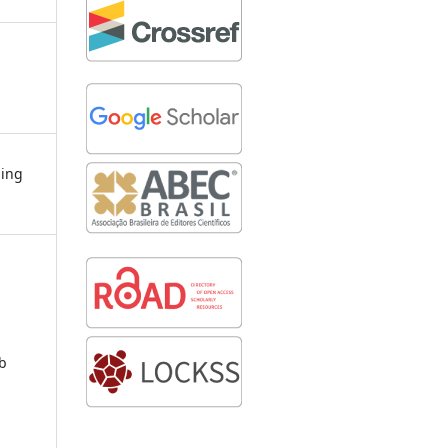
hing
ob