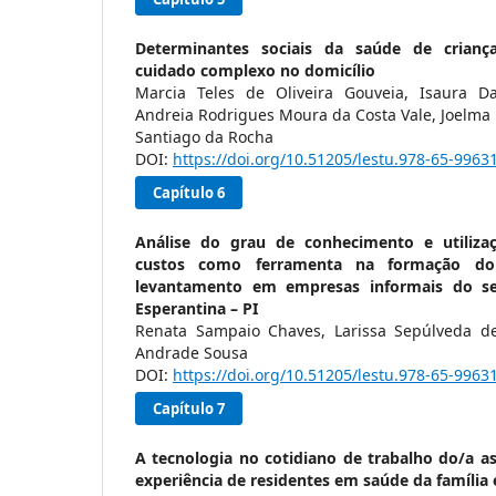
Determinantes sociais da saúde de crian
cuidado complexo no domicílio
Marcia Teles de Oliveira Gouveia, Isaura Da
Andreia Rodrigues Moura da Costa Vale, Joelma 
Santiago da Rocha
DOI:
https://doi.org/10.51205/lestu.978-65-9963
Capítulo 6
Análise do grau de conhecimento e utiliza
custos como ferramenta na formação d
levantamento em empresas informais do s
Esperantina – PI
Renata Sampaio Chaves, Larissa Sepúlveda de
Andrade Sousa
DOI:
https://doi.org/10.51205/lestu.978-65-9963
Capítulo 7
A tecnologia no cotidiano de trabalho do/a ass
experiência de residentes em saúde da famíli