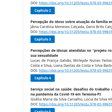
DOI:
https://doi.org/10.51205/lestu.978-65-9963
Capítulo 2
Percepção do idoso sobre atuação da família e
Jâina Carolina Meneses Calçada, Dario Brito Cal
DOI:
https://doi.org/10.51205/lestu.978-65-9963
Capítulo 3
Percepções de idosas atendidas no “projeto ro
sua sexualidade
Lucas de França Galvão, Mirleyde Nunes Feitos
Costa e Silva, Liana Dantas da Costa e Silva Bar
DOI:
https://doi.org/10.51205/lestu.978-65-9963
Capítulo 4
Serviço social na saúde: desafios do trabalho d
na pandemia da Covid-19 em Teresina-PI
Gisélia Maria da Silva Carvalho, Lúcia da Silva Vi
DOI:
https://doi.org/10.51205/lestu.978-65-9963
Capítulo 5