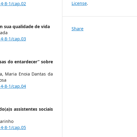
License
.
14-8-1/cap.02
m sua qualidade de vida
Share
çada
14-8-1/cap.03
sas do entardecer” sobre
a, Maria Enoia Dantas da
bosa
14-8-1/cap.04
o(a)s assistentes sociais
larinho
14-8-1/cap.05