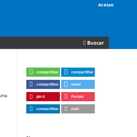
Acesso
Buscar
compartilhar
compartilhar
compartilhar
tweet
esma
pin it
Pocket
compartilhar
mail