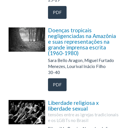
PDF
Doenças tropicais
negligenciadas na Amazônia
e suas representações na
grande imprensa escrita
(1960-1980)
Sara Bello Aragon, Miguel Furtado
Menezes, Lourival Inácio Filho
30-40
PDF
Liberdade religiosa x
liberdade sexual
tensões entre as igrejas tradicionais
e os LGBTs no Brasil