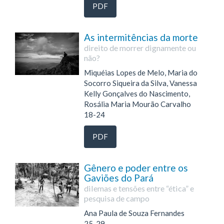
PDF
As intermitências da morte
direito de morrer dignamente ou
não?
Miquéias Lopes de Melo, Maria do
Socorro Siqueira da Silva, Vanessa
Kelly Gonçalves do Nascimento,
Rosália Maria Mourão Carvalho
18-24
PDF
Gênero e poder entre os
Gaviões do Pará
dilemas e tensões entre “ética” e
pesquisa de campo
Ana Paula de Souza Fernandes
25-29